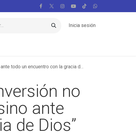
Inicia sesión
Regiones
Vaticano
Mundo
Voces
todo un encuentro con la gracia de Dios”
nversión no
sino ante
ia de Dios”