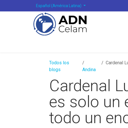
Ir al contenido
Español (América Latina)
Todos los
Cardenal Lu
blogs
Andina
Cardenal Lu
es solo un
todo un enc