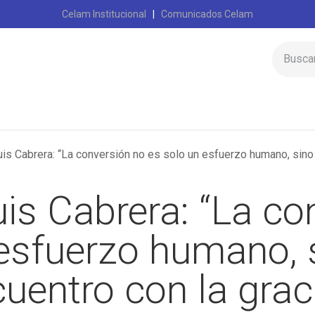
Celam Institucional
|
Comunicados Celam
Inicio
Celam
is Cabrera: “La conversión no es solo un esfuerzo humano, sino ante 
is Cabrera: “La co
 esfuerzo humano, 
uentro con la grac