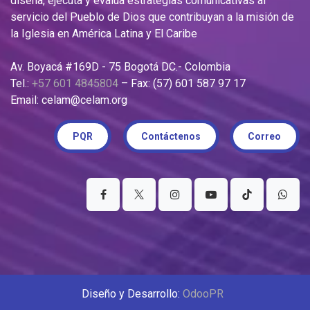
diseña, ejecuta y evalúa estrategias comunicativas al
servicio del Pueblo de Dios que contribuyan a la misión de
la Iglesia en América Latina y El Caribe
Av. Boyacá #169D - 75 Bogotá DC.- Colombia
Tel.:
+57 601 4845804
– Fax: (57) 601 587 97 17
Email: celam@celam.org
PQR
Contáctenos
Correo
Diseño y Desarrollo:
OdooPR