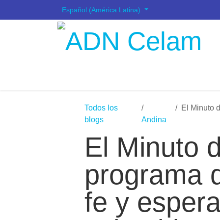
Ir al contenido
Español (América Latina)
Todos los
El Minuto 
blogs
Andina
El Minuto 
programa de
fe y espera