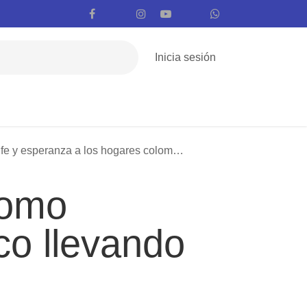
Inicia sesión
Regiones
Vaticano
Mundo
Voces
 y esperanza a los hogares colombianos
omo
co llevando