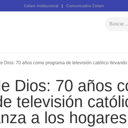
Celam Institucional
|
Comunicados Celam
Inicio
Celam
de Dios: 70 años como programa de televisión católico llevando fe
de Dios: 70 años c
 televisión católi
nza a los hogares