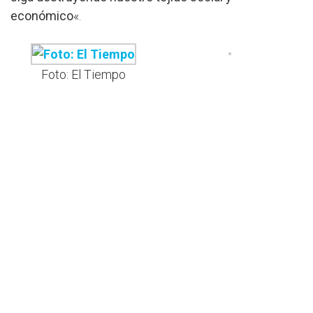
económico
«.
Foto: El Tiempo
El impacto en la juventud y la
comunidad
La violencia
no solo está afectando el desarrollo
social, turístico y económico de Buenaventura, sino
está poniendo en riesgo la vida de cientos de
jóvenes.
«Si nos asesinan los jóvenes, ¿para qué
vienen otras ofertas?
Lo primero es la vida», advirtió
monseñor Jaramillo
, haciendo un llamado urgente
para proteger a quienes buscan la paz y la
transformación de la ciudad.