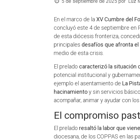
5 de septiembre de 2025
por
Luz 
En el marco de la
XV Cumbre del Fo
concluyó este 4 de septiembre en R
de esta diócesis fronteriza, conce
principales
desafíos que afronta el 
medio de esta crisis.
El prelado
caracterizó la situación
potencial institucional y gubername
ejemplo el asentamiento de
La Pis
hacinamiento
y sin servicios básico
acompañar, animar y ayudar con lo
El compromiso past
El prelado
resaltó la labor que vien
diocesana, de los COPPAS en las p