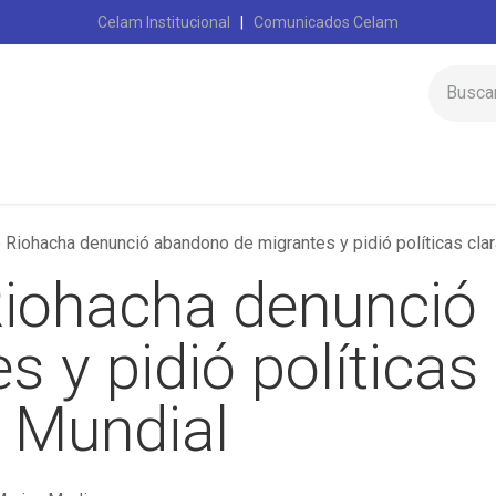
Celam Institucional
|
Comunicados Celam
Inicio
Celam
e Riohacha denunció abandono de migrantes y pidió políticas cl
 Riohacha denunci
s y pidió políticas 
 Mundial