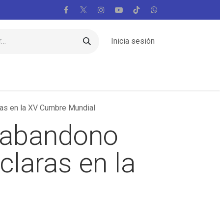
Inicia sesión
Regiones
Vaticano
Mundo
Voces
aras en la XV Cumbre Mundial
ó abandono
claras en la