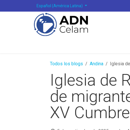
Ir al contenido
Español (América Latina)
Todos los blogs
Andina
Iglesia d
Iglesia de
de migrante
XV Cumbre