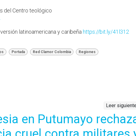
s del Centro teológico
4
 versión latinoamericana y caribeña
https://bit.ly/41l312
dos
Portada
Red Clamor Colombia
Regiones
Leer siguient
esia en Putumayo rechaz
ia cruel contra militares 