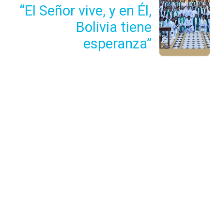
“El Señor vive, y en Él,
Bolivia tiene
esperanza”