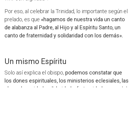
Por eso, al celebrar la Trinidad, lo importante según el
prelado, es que
«hagamos de nuestra vida un canto
de alabanza al Padre, al Hijo y al Espíritu Santo, un
canto de fraternidad y solidaridad con los demás».
Un mismo Espíritu
Solo así explica el obispo,
podemos constatar que
los dones espirituales, los ministerios eclesiales, las
obras de caridad, solidaridad y fraternidad,
nacen del
Espíritu del Señor Jesús y del Padre, como lo afirma
Pablo en la carta a los Corintios: “hay diversidad de
carismas, pero un mismo Espíritu; hay diversidad de
ministerios, pero un mismo Señor; y
hay diversidad de
actuaciones, pero un mismo Dios que obra todo en