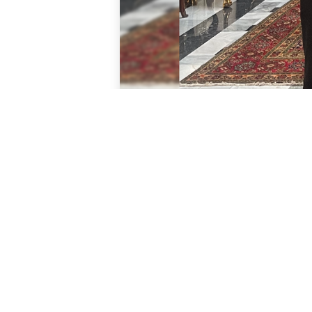
La presidencia del
Consejo Episcop
a
Mons. Paolo Rudelli, nuevo Nunci
del organismo de comunión episcop
secretario general y el P. Pedro Br