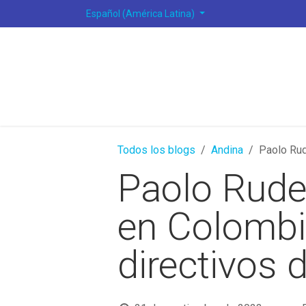
Ir al contenido
Español (América Latina)
Todos los blogs
Andina
Paolo Rud
Paolo Rudel
en Colombi
directivos