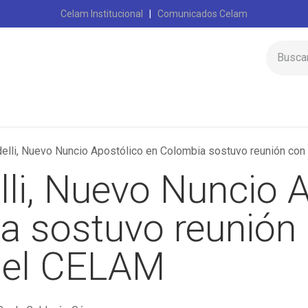
Celam Institucional
|
Comunicados Celam
Inicio
Celam
elli, Nuevo Nuncio Apostólico en Colombia sostuvo reunión con
li, Nuevo Nuncio 
a sostuvo reunión
 del CELAM