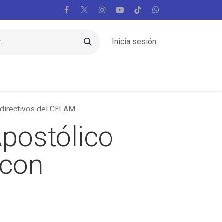
Inicia sesión
Regiones
Vaticano
Mundo
Voces
 directivos del CELAM
Apostólico
 con