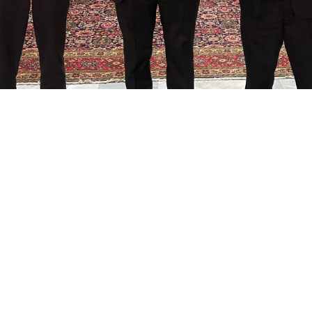
al Latinoamericano y Caribeño
presentó su saludo oficial
o Apostólico de su santidad en Colombia
. Las directivas
al estuvieron representadas por
Mons. Lizardo Estrada
assesco secretario general adjunto
.