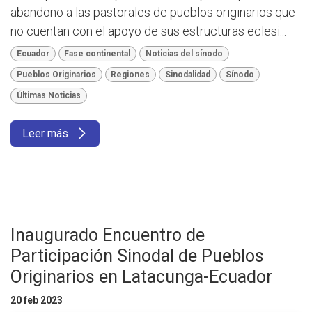
abandono a las pastorales de pueblos originarios que
no cuentan con el apoyo de sus estructuras eclesi...
Ecuador
Fase continental
Noticias del sínodo
Pueblos Originarios
Regiones
Sinodalidad
Sínodo
Últimas Noticias
Leer más
Inaugurado Encuentro de
Participación Sinodal de Pueblos
Originarios en Latacunga-Ecuador
20 feb 2023