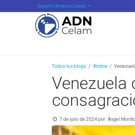
Ir al contenido
Español (América Latina)
Todos los blogs
Andina
Venezuela
Venezuela 
consagraci
7 de julio de 2024
por
Ángel Morill