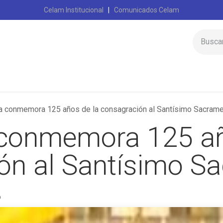
Celam Institucional
|
Comunicados Celam
Inicio
Celam
 conmemora 125 años de la consagración al Santísimo Sacram
conmemora 125 añ
ón al Santísimo S
o