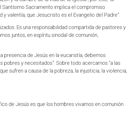
al Santísimo Sacramento implica el compromiso
 y valentía, que Jesucristo es el Evangelio del Padre”.
tizados. Es una responsabilidad compartida de pastores y
mos juntos, en espíritu sinodal de comunión,
a presencia de Jesús en la eucaristía, debemos
s pobres y necesitados”. Sobre todo acercarnos “a las
e sufren a causa de la pobreza, la injusticia, la violencia,
lvífico de Jesús es que los hombres vivamos en comunión
 podemos llamar Padre”. De ahí que “no es casualidad que
tido en uno de los nombres específicos de este sublime
ino Cuerpo de Cristo para referirse tanto a la Iglesia