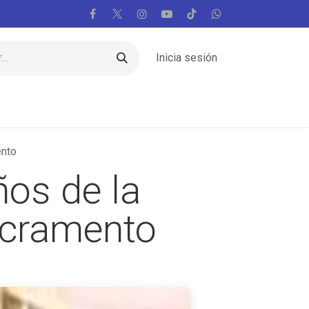
Inicia sesión
Regiones
Vaticano
Mundo
Voces
ento
os de la
acramento