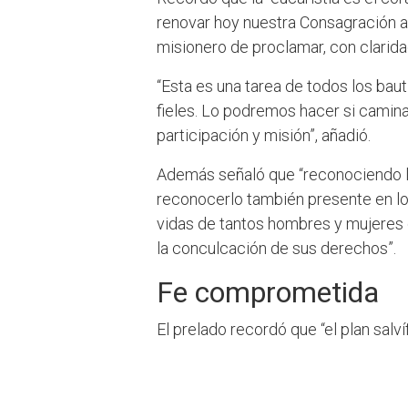
renovar hoy nuestra Consagración 
misionero de proclamar, con claridad
“Esta es una tarea de todos los bau
fieles. Lo podremos hacer si camina
participación y misión”, añadió.
Además señaló que “reconociendo l
reconocerlo también presente en lo
vidas de tantos hombres y mujeres qu
la conculcación de sus derechos”.
Fe comprometida
El prelado recordó que “el plan sa
con Dios al que con toda propiedad
el término comunión se haya conver
Sacramento, y que se utilice el térm