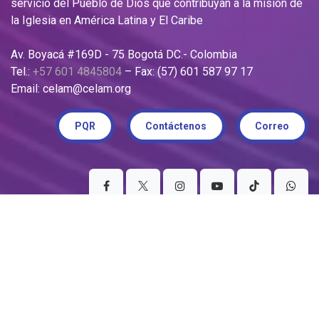
servicio del Pueblo de Dios que contribuyan a la misión de
la Iglesia en América Latina y El Caribe
Av. Boyacá #169D - 75 Bogotá DC.- Colombia
Tel.:
+57 601 4845804
– Fax: (57) 601 587 97 17
Email: celam@celam.org
PQR
Contáctenos
Correo