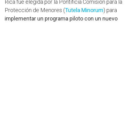
Rica fue elegida por la Pontificia Comisión para la
Protección de Menores (
Tutela
Minorum
) para
implementar un programa piloto con un nuevo
marco universal de líneas guía
, un honor que
comparten solo cuatro países en el mundo.
El programa piloto será una de las labores centrales
de CONAPROME que, junto a la Comisión del
Vaticano,
tienen la tarea de proponer iniciativas para
la protección de los menores y adultos vulnerables
,
así como realizar todo lo posible para asegurar que
delitos como los sucedidos ya no se repitan en la
Iglesia.
Juan Carlos Oviedo manifestó la importancia de
fortalecer las comisiones diocesanas, para que todas
las diócesis puedan tener comisiones de prevención
y de escucha activas: “Que juntos hagamos también