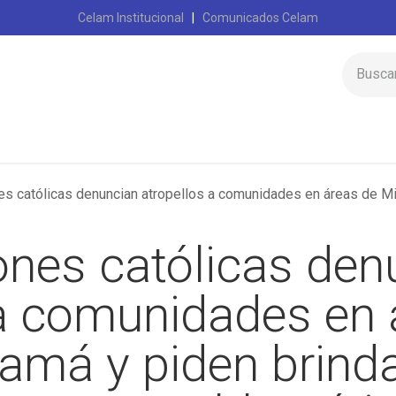
Celam Institucional
|
Comunicados Celam
Inicio
Celam
católicas denuncian atropellos a comunidades en áreas de Minera Panamá y p
ones católicas den
 a comunidades en 
amá y piden brind