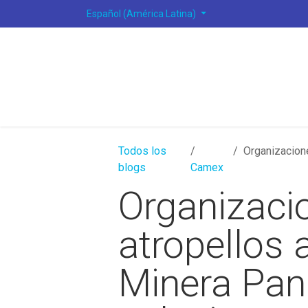
Ir al contenido
Español (América Latina)
Todos los
Organizaciones 
blogs
Camex
Organizaci
atropellos
Minera Pan