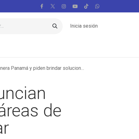
Inicia sesión
Regiones
Vaticano
Mundo
Voces
iden brindar soluciones a esta problemática
uncian
áreas de
ar