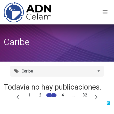
Ir al contenido
Caribe
Caribe
Todavía no hay publicaciones.
1
2
3
4
…
32