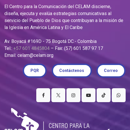
El Centro para la Comunicación del CELAM discierne,
diseña, ejecuta y evalúa estrategias comunicativas al
servicio del Pueblo de Dios que contribuyan a la misión de
la Iglesia en América Latina y El Caribe
Av. Boyacá #169D - 75 Bogotá DC.- Colombia
Tel.:
+57 601 4845804
– Fax: (57) 601 587 97 17
Email: celam@celam.org
PQR
Contáctenos
Correo