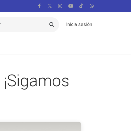
Inicia sesión
Regiones
Vaticano
Mundo
Voces
: ¡Sigamos