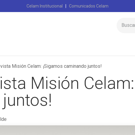
Celam Institucional
|
Comunicados Celam
Inicio
Celam
evista Misión Celam: ¡Sigamos caminando juntos!
vista Misión Celam
juntos!
lde