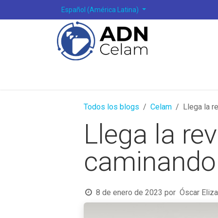
Ir al contenido
Español (América Latina)
Todos los blogs
Celam
Llega la r
Llega la re
caminando 
8 de enero de 2023
por
Óscar Eliza