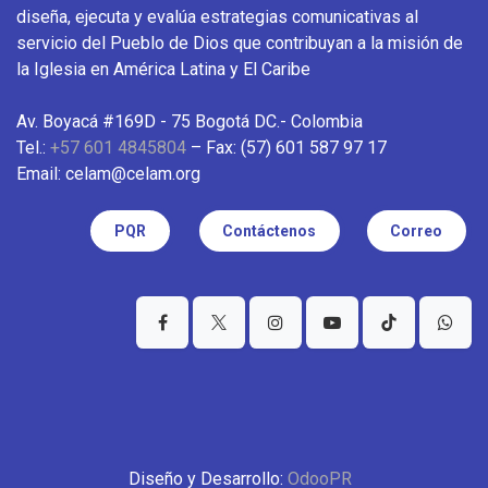
diseña, ejecuta y evalúa estrategias comunicativas al
servicio del Pueblo de Dios que contribuyan a la misión de
la Iglesia en América Latina y El Caribe
Av. Boyacá #169D - 75 Bogotá DC.- Colombia
Tel.:
+57 601 4845804
– Fax: (57) 601 587 97 17
Email: celam@celam.org
PQR
Contáctenos
Correo
Diseño y Desarrollo:
OdooPR