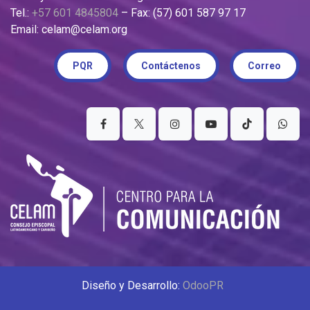
Tel.:
+57 601 4845804
– Fax: (57) 601 587 97 17
Email: celam@celam.org
PQR
Contáctenos
Correo
Diseño y Desarrollo:
OdooPR