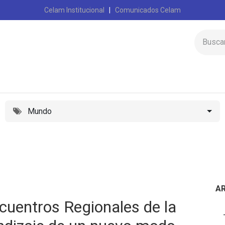
Celam Institucional
|
Comunicados Celam
Inicio
Celam
Mundo
A
cuentros Regionales de la