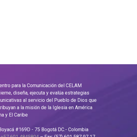
Centro para la Comunicación del CELAM
ierne, diseña, ejecuta y evalúa estrategias
nicativas al servicio del Pueblo de Dios que
ribuyan a la misión de la Iglesia en América
na y El Caribe
 Boyacá #169D - 75 Bogotá DC.- Colombia
:
+57 601 4845804
– Fax: (57) 601 587 97 17