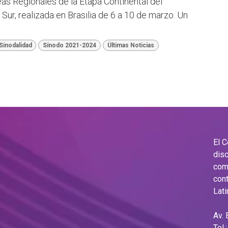
as Regionales de la Etapa Continental del
r, realizada en Brasilia de 6 a 10 de marzo. Un
Sinodalidad
Sínodo 2021-2024
Últimas Noticias
El 
disc
comu
cont
Lati
Av.
Tel.