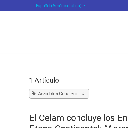
Ir al contenido
Español (América Latina)
1 Artículo
Asamblea Cono Sur
×
El Celam concluye los En