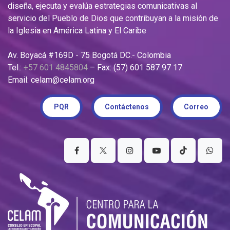
diseña, ejecuta y evalúa estrategias comunicativas al
servicio del Pueblo de Dios que contribuyan a la misión de
la Iglesia en América Latina y El Caribe
Av. Boyacá #169D - 75 Bogotá DC.- Colombia
Tel.:
+57 601 4845804
– Fax: (57) 601 587 97 17
Email: celam@celam.org
PQR
Contáctenos
Correo