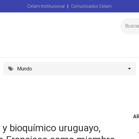
Celam Institucional
|
Comunicados Celam
Inicio
Celam
Mundo
A
o y bioquímico uruguayo,