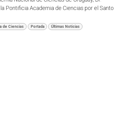
la Pontificia Academia de Ciencias por el Santo
a de Ciencias
Portada
Últimas Noticias
El 
disc
comu
cont
Lati
Av.
Tel.