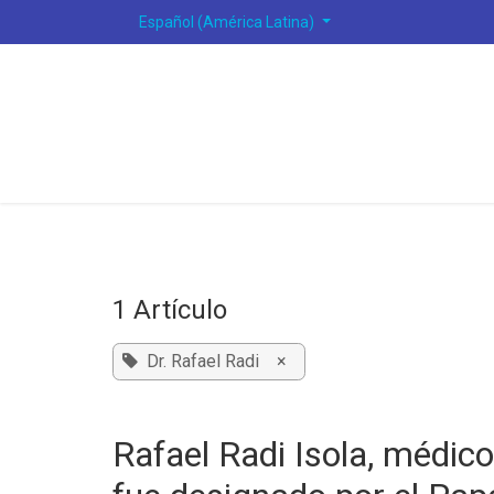
Ir al contenido
Español (América Latina)
1 Artículo
Dr. Rafael Radi
×
Rafael Radi Isola, médic