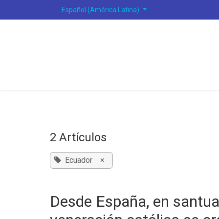
Ir al contenido
Español (América Latina)
2 Artículos
Ecuador
×
Desde España, en santuar