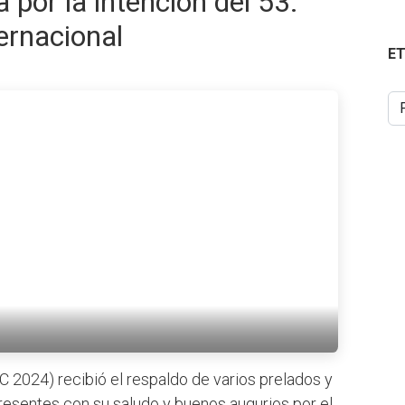
 por la intención del 53.°
ernacional
E
EC 2024) recibió el respaldo de varios prelados y
resentes con su saludo y buenos augurios por el