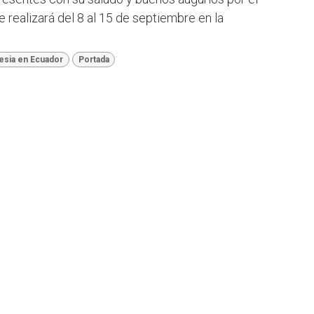
 realizará del 8 al 15 de septiembre en la
lesia en Ecuador
Portada
 en Ecuador para el
24