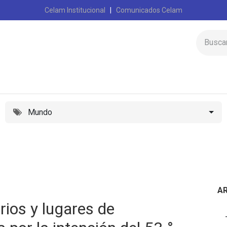
Celam Institucional
|
Comunicados Celam
Inicio
Celam
Mundo
A
ios y lugares de