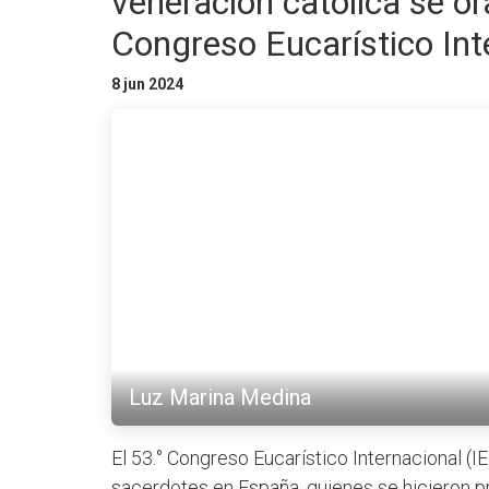
veneración católica se ora
Congreso Eucarístico Int
8 jun 2024
Luz Marina Medina
El 53.° Congreso Eucarístico Internacional (I
sacerdotes en España, quienes se hicieron p