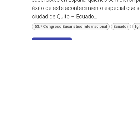
éxito de este acontecimiento especial que se
ciudad de Quito – Ecuado...
53.º Congreso Eucarístico Internacional
Ecuador
Ig
Leer más
Avanzan los preparativos
Congreso Eucarístico 20
13 abr 2023