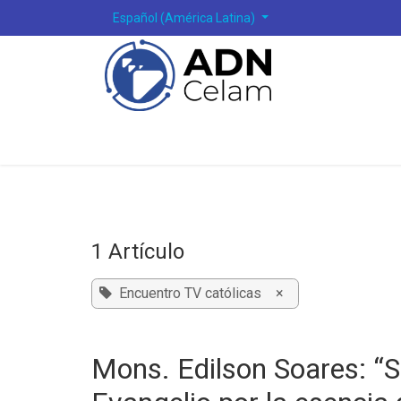
Ir al contenido
Español (América Latina)
1 Artículo
Encuentro TV católicas
×
Mons. Edilson Soares: “