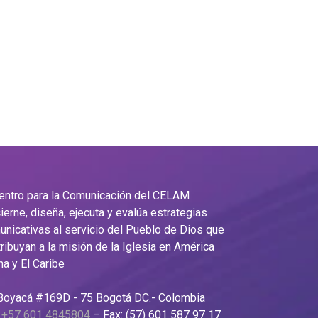
Centro para la Comunicación del CELAM
ierne, diseña, ejecuta y evalúa estrategias
nicativas al servicio del Pueblo de Dios que
ribuyan a la misión de la Iglesia en América
na y El Caribe
 Boyacá #169D - 75 Bogotá DC.- Colombia
:
+57 601 4845804
– Fax: (57) 601 587 97 17