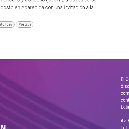
agosto en Aparecida con una invitación a la
tólicas
Portada
El 
disc
comu
cont
Lati
Av.
Tel.