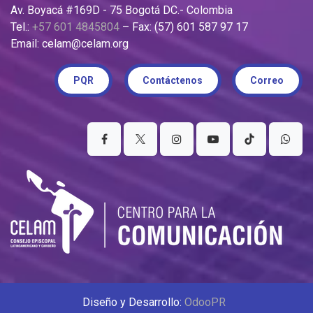
Av. Boyacá #169D - 75 Bogotá DC.- Colombia
Tel.:
+57 601 4845804
– Fax: (57) 601 587 97 17
Email: celam@celam.org
PQR
Contáctenos
Correo
Diseño y Desarrollo:
OdooPR