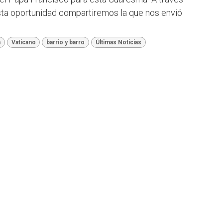
 esta oportunidad compartiremos la que nos envió
a
Vaticano
barrio y barro
Últimas Noticias
El 
disc
comu
cont
Lati
Av.
Tel.