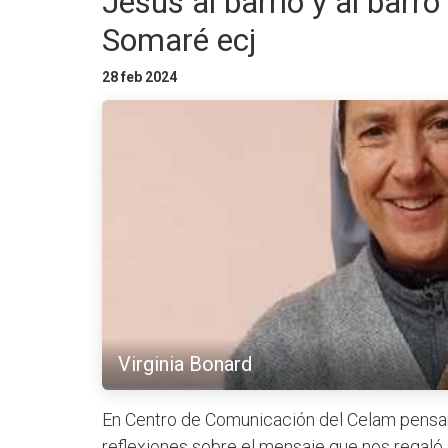
Jesús al barrio y al barr
Somaré ecj
28 feb 2024
Virginia Bonard
En Centro de Comunicación del Celam pensam
reflexiones sobre el mensaje que nos regaló