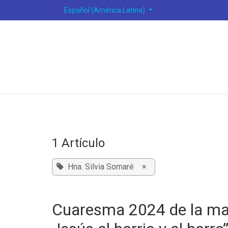
Ir al contenido
Español (América Latina)
1 Artículo
Hna. Silvia Somaré
×
Cuaresma 2024 de la man