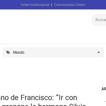
Celam Institucional
|
Comunicados Celam
Inicio
Celam
Mundo
A
o de Francisco: “Ir con