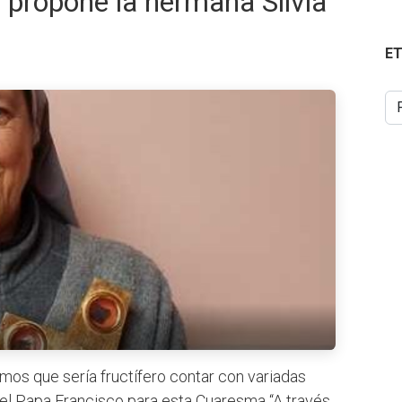
o” propone la hermana Silvia
E
os que sería fructífero contar con variadas
 el Papa Francisco para esta Cuaresma “A través