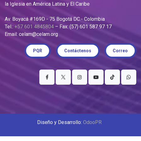
la Iglesia en América Latina y El Caribe
Av. Boyacá #169D - 75 Bogotá DC.- Colombia
Tel.:
+57 601 4845804
– Fax: (57) 601 587 97 17
Email: celam@celam.org
PQR
Contáctenos
Correo
Diseño y Desarrollo:
OdooPR