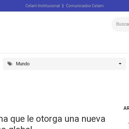
Celam Institucional
|
Comunicados Celam
Inicio
Celam
Mundo
A
ma que le otorga una nueva