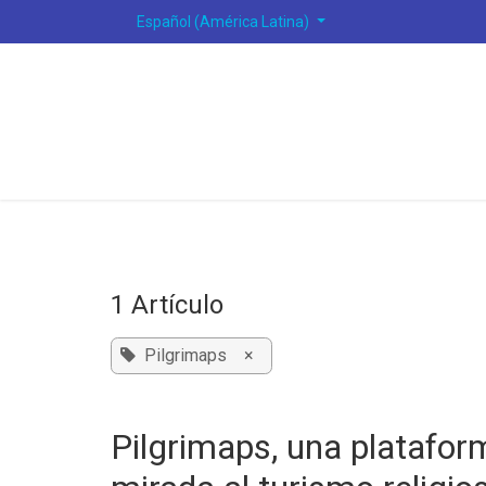
Ir al contenido
Español (América Latina)
1 Artículo
Pilgrimaps
×
Pilgrimaps, una platafor