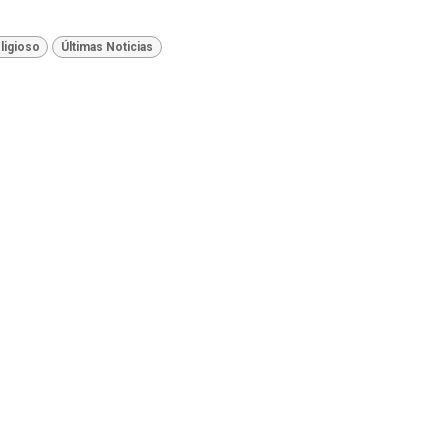
ligioso
Últimas Noticias
El 
disc
comu
cont
Lati
Av.
Tel.
Ema