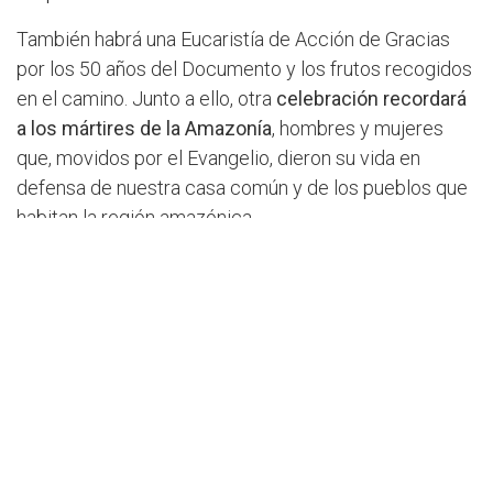
También habrá una Eucaristía de Acción de Gracias
por los 50 años del Documento y los frutos recogidos
en el camino. Junto a ello, otra
celebración recordará
a los mártires de la Amazonía
, hombres y mujeres
que, movidos por el Evangelio, dieron su vida en
defensa de nuestra casa común y de los pueblos que
habitan la región amazónica.
Encarnarse en la realidad y la
evangelización liberadora
El encuentro tendrá lugar 50 años después de que «la
Iglesia en la Amazonía asumiera la
misión de
encarnarse en la realidad y la evangelización
liberadora
, una misión que sigue siendo necesaria y
urgente», según Mons. Mario Antonio da Silva. El
arzobispo de Cuiabá afirma que por eso «50 años