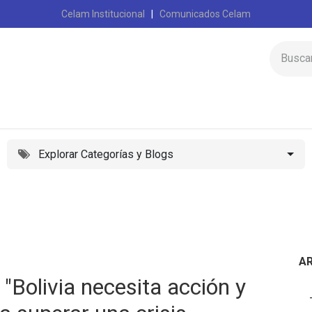
Celam Institucional
|
Comunicados Celam
Inicio
Celam
Explorar Categorías y Blogs
A
"Bolivia necesita acción y