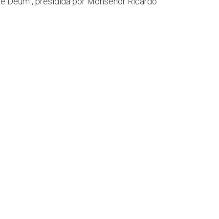
 Te Deum , presidida por Monseñor Ricardo
peranza cristiana debe
os de dificultad