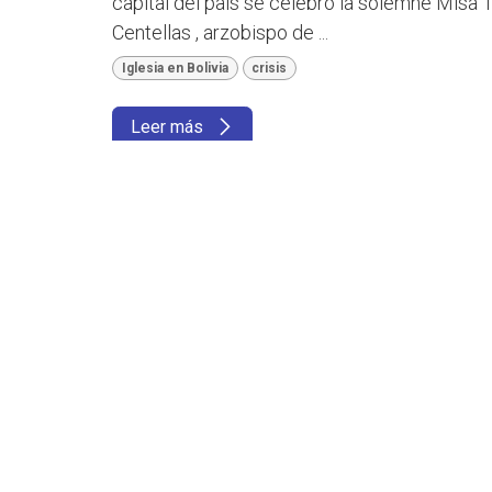
capital del país se celebró la solemne Misa
Centellas , arzobispo de ...
Iglesia en Bolivia
crisis
Leer más
Obispos de Bolivia: la es
sostener al país en tiemp
5 ago 2026
Portada