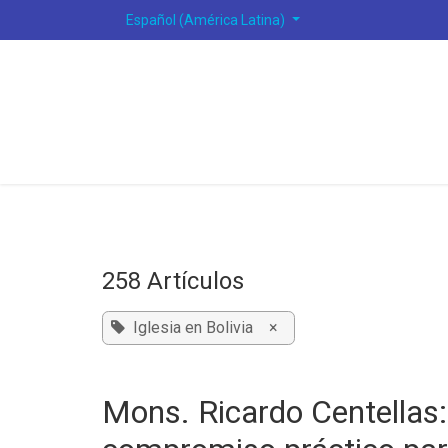
Ir al contenido
Español (América Latina)
258 Artículos
Iglesia en Bolivia
×
Mons. Ricardo Centellas: 