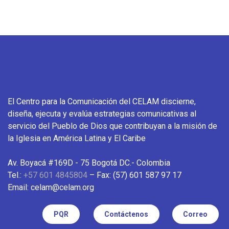
El Centro para la Comunicación del CELAM discierne,
diseña, ejecuta y evalúa estrategias comunicativas al
servicio del Pueblo de Dios que contribuyan a la misión de
la Iglesia en América Latina y El Caribe
Av. Boyacá #169D - 75 Bogotá DC.- Colombia
Tel.:
+57 601 4845804
– Fax: (57) 601 587 97 17
Email: celam@celam.org
PQR
Contáctenos
Correo