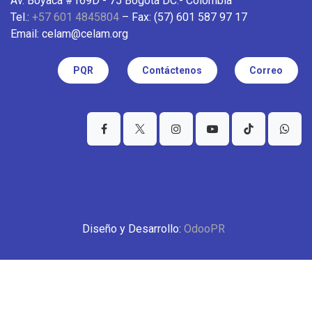
Av. Boyacá #169D - 75 Bogotá DC.- Colombia
Tel.:
+57 601 4845804
– Fax: (57) 601 587 97 17
Email: celam@celam.org
PQR
Contáctenos
Correo
Diseño y Desarrollo:
OdooPR