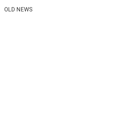
OLD NEWS
Lire suivant
El Oriente boliviano
acoge con esperanza
el Marco General del
Rito Amazónico