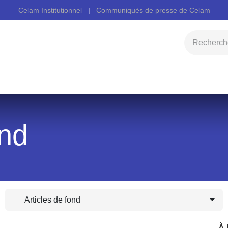
Celam Institutionnel
|
Communiqués de presse de Celam
Accueil
Cel
ond
Articles de fond
À