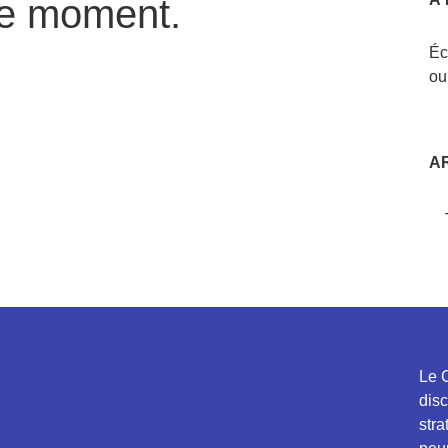
 le moment.
Éc
ou
AR
Le 
conç
de 