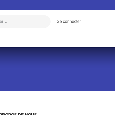
Se connecter
am
Régions
Vatican
Monde
Voix
 PROPOS DE NOUS