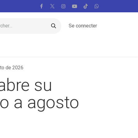
Se connecter
am
Régions
Vatican
Monde
Voix
sto de 2026
 abre su
io a agosto