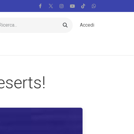
Accedi
m
Regioni
Vaticano
Mondo
Voci
eserts!