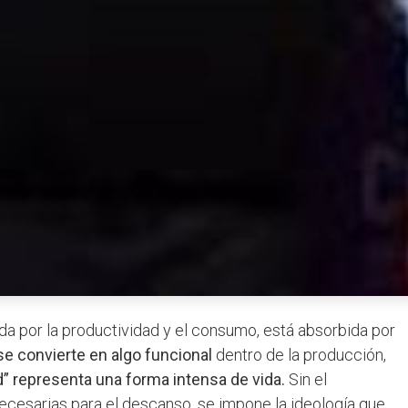
da por la productividad y el consumo, está absorbida por
 se convierte en algo funcional
dentro de la producción,
ad” representa una forma intensa de vida.
Sin el
ecesarias para el descanso, se impone la ideología que