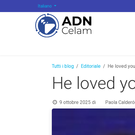
Passa al contenuto
Italiano
Tutti i blog
Editoriale
He loved you
He loved yo
9 ottobre 2025
di
Paola Calder