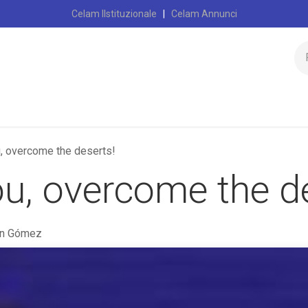
Celam IIstituzionale
|
Celam Annunci
Inizio
Cela
, overcome the deserts!
u, overcome the d
ón Gómez