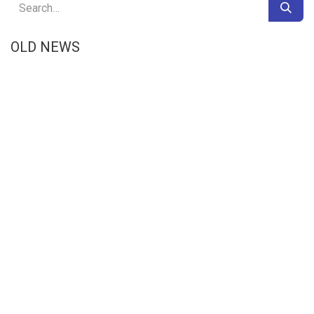
OLD NEWS
Ler o próximo
El Oriente boliviano
acoge con esperanza
el Marco General del