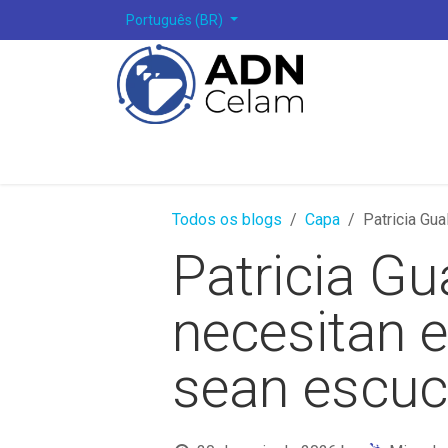
Pular para o conteúdo
Português (BR)
Todos os blogs
Capa
Patricia Gu
Patricia Gu
necesitan 
sean escu