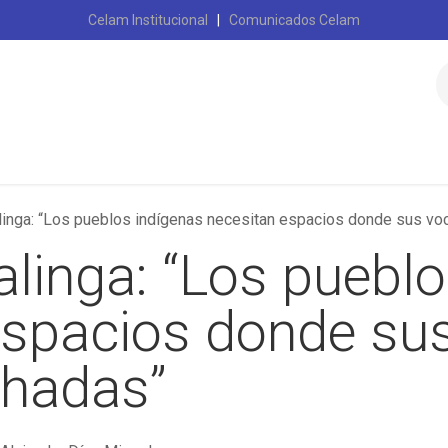
Celam Institucional
|
Comunicados Celam
Início
Celam
alinga: “Los pueblos indígenas necesitan espacios donde sus v
alinga: “Los puebl
espacios donde su
chadas”