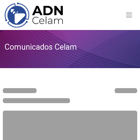
Pular para o conteúdo
Comunicados Celam