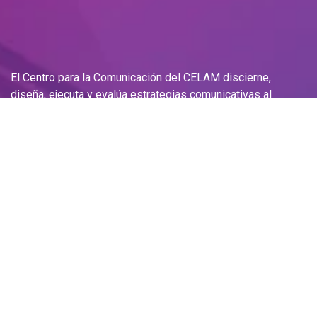
El Centro para la Comunicación del CELAM discierne,
diseña, ejecuta y evalúa estrategias comunicativas al
servicio del Pueblo de Dios que contribuyan a la misión de
la Iglesia en América Latina y El Caribe
Av. Boyacá #169D - 75 Bogotá DC.- Colombia
Tel.:
+57 601 4845804
– Fax: (57) 601 587 97 17
Email: celam@celam.org
PQR
Contáctenos
Correo