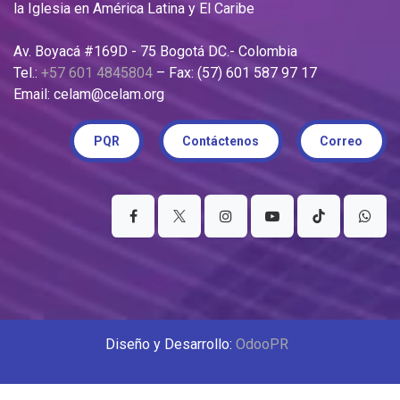
la Iglesia en América Latina y El Caribe
Av. Boyacá #169D - 75 Bogotá DC.- Colombia
Tel.:
+57 601 4845804
– Fax: (57) 601 587 97 17
Email: celam@celam.org
PQR
Contáctenos
Correo
Diseño y Desarrollo:
OdooPR