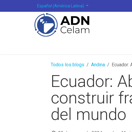
Ir al contenido
Español (América Latina)
Todos los blogs
Andina
Ecuador: A
Ecuador: Ab
construir f
del mundo