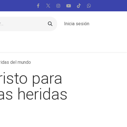
Inicia sesión
Regiones
Vaticano
Mundo
Voces
eridas del mundo
risto para
las heridas