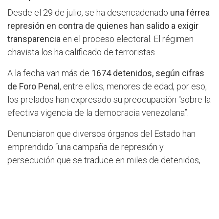
Desde el 29 de julio, se ha desencadenado
una férrea
represión en contra de quienes han salido a exigir
transparencia
en el proceso electoral. El régimen
chavista los ha calificado de terroristas.
A la fecha van más de
1674 detenidos, según cifras
de Foro Penal
, entre ellos, menores de edad, por eso,
los prelados han expresado su preocupación “sobre la
efectiva vigencia de la democracia venezolana”.
Denunciaron que diversos órganos del Estado han
emprendido “una campaña de represión y
persecución que se traduce en miles de detenidos,
entre los que se encuentran muchos menores de
edad, a los que se les pretende imputar, sin cumplir el
debido proceso, delitos muy graves”.