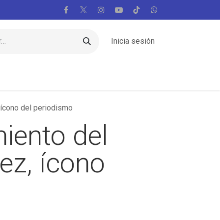
Inicia sesión
Regiones
Vaticano
Mundo
Voces
, ícono del periodismo
miento del
ez, ícono