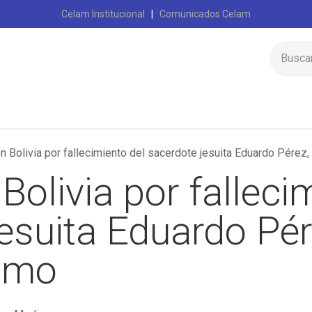
Celam Institucional
|
Comunicados Celam
Inicio
Celam
en Bolivia por fallecimiento del sacerdote jesuita Eduardo Pérez
 Bolivia por falleci
esuita Eduardo Pér
ismo