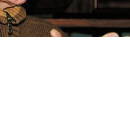
 años
falleció en Bolivia el sacerdote jesuita español
labor en la comunicación
y la democracia en Bolivia.
avés del vocero de la Compañía de Jesús, Sergio Montes,
leció en la noche de este lunes, afectado por un