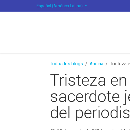
Ir al contenido
Español (América Latina)
Todos los blogs
Andina
Tristeza 
Tristeza en
sacerdote j
del period