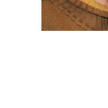
Este 26 de agosto, a la edad de 80
Eduardo Pérez
,
reconocido por su 
La noticia fue dada a conocer a tr
quien manifestó que el religioso
fal