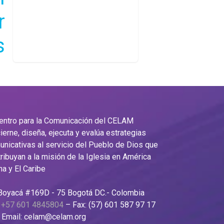
r
s
Centro para la Comunicación del CELAM
ierne, diseña, ejecuta y evalúa estrategias
nicativas al servicio del Pueblo de Dios que
ribuyan a la misión de la Iglesia en América
na y El Caribe
 Boyacá #169D - 75 Bogotá DC.- Colombia
:
+57 601 4845804
– Fax: (57) 601 587 97 17
il: celam@celam.org