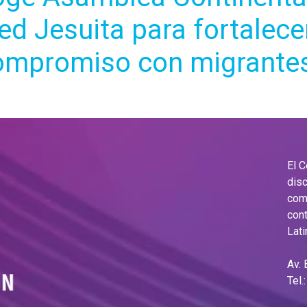
ed Jesuita para fortalece
ompromiso con migrante
El 
disc
comu
cont
Lati
Av.
Tel.
Ema