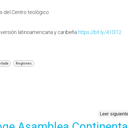
s del Centro teológico
4
 versión latinoamericana y caribeña
https://bit.ly/41l312
rtada
Regiones
Leer siguient
ge Asamblea Continenta