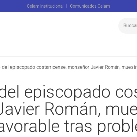
Celam Institucional
|
Comunicados Celam
Inicio
Celam
 del episcopado costarricense, monseñor Javier Román, muestra evol
del episcopado cos
avier Román, mue
avorable tras prob