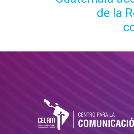
de la R
c