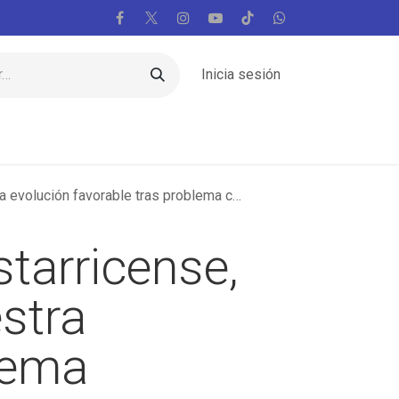
Inicia sesión
Regiones
Vaticano
Mundo
Voces
ución favorable tras problema cardíaco
tarricense,
stra
lema