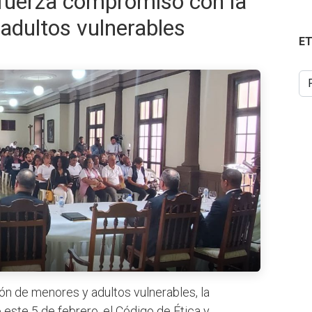
fuerza compromiso con la
adultos vulnerables
E
n de menores y adultos vulnerables, la
este 5 de febrero, el Código de Ética y