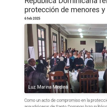
República Dominicana re
protección de menores y 
6 feb 2025
Luz Marina Medina
Como un acto de compromiso en la protecció
arquidiócesis de Santo Domingo hizo público 