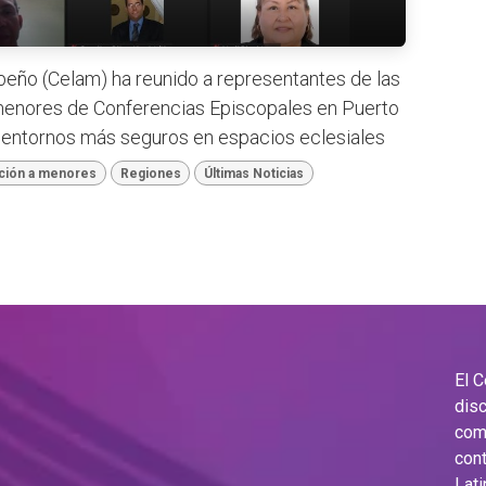
beño (Celam) ha reunido a representantes de las
menores de Conferencias Episcopales en Puerto
e entornos más seguros en espacios eclesiales
ción a menores
Regiones
Últimas Noticias
El 
disc
comu
cont
Lati