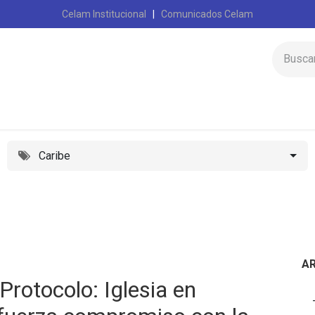
Celam Institucional
|
Comunicados Celam
Inicio
Celam
Caribe
A
Protocolo: Iglesia en