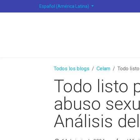
Ir al contenido
Español (América Latina)
Todos los blogs
Celam
Todo listo
Todo listo 
abuso sexua
Análisis de