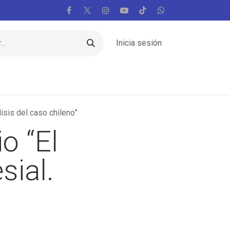
Inicia sesión
Regiones
Vaticano
Mundo
Voces
lisis del caso chileno”
o “El
sial.