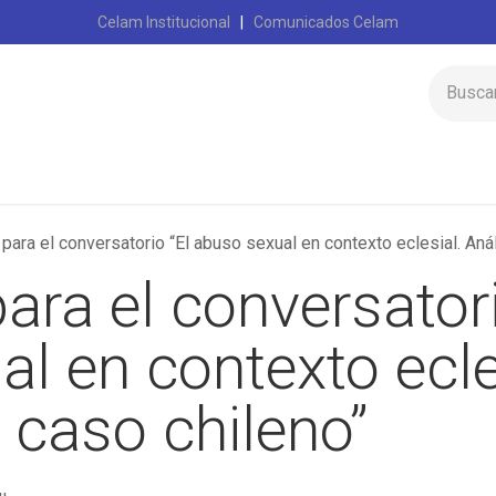
Celam Institucional
|
Comunicados Celam
Inicio
Celam
 para el conversatorio “El abuso sexual en contexto eclesial. Aná
para el conversatori
l en contexto ecle
l caso chileno”