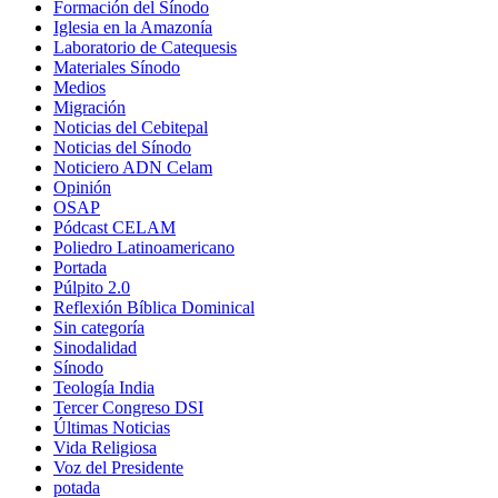
Formación del Sínodo
Iglesia en la Amazonía
Laboratorio de Catequesis
Materiales Sínodo
Medios
Migración
Noticias del Cebitepal
Noticias del Sínodo
Noticiero ADN Celam
Opinión
OSAP
Pódcast CELAM
Poliedro Latinoamericano
Portada
Púlpito 2.0
Reflexión Bíblica Dominical
Sin categoría
Sinodalidad
Sínodo
Teología India
Tercer Congreso DSI
Últimas Noticias
Vida Religiosa
Voz del Presidente
potada