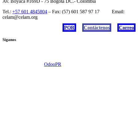
Av. Boyacá #169D - 75 Bogotá DC.- Colombia
Tel.:
+57 601 4845804
– Fax: (57) 601 587 97 17 Email:
celam@celam.org
PQR
Contáctenos
Correo
Síganos
Diseño y Desarrollo:
OdooPR