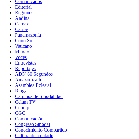
Comunicados
Editorial
Regiones
Andina
Camex
Caribe
Panamazonía
Cono Sur
Vaticano
Mundo
Voces
Entrevistas
Reportajes
ADN 60 Segundos
Amazonizarte
Asamblea Eclesial
Blogs
Caminos de Sinodalidad
Celam TV
Ceprap
CGC
Comunicación
Congreso Sinodal
Conocimiento Compartido
Cultura del cuidado