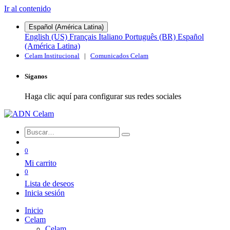
Ir al contenido
Español (América Latina)
English (US)
Français
Italiano
Português (BR)
Español
(América Latina)
Celam Institucional
|
Comunicados Celam
Síganos
Haga clic aquí para configurar sus redes sociales
0
Mi carrito
0
Lista de deseos
Inicia sesión
Inicio
Celam
Celam