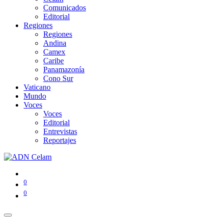
Comunicados
Editorial
Regiones
Regiones
Andina
Camex
Caribe
Panamazonía
Cono Sur
Vaticano
Mundo
Voces
Voces
Editorial
Entrevistas
Reportajes
0
0