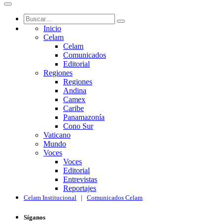
Inicio
Celam
Celam
Comunicados
Editorial
Regiones
Regiones
Andina
Camex
Caribe
Panamazonía
Cono Sur
Vaticano
Mundo
Voces
Voces
Editorial
Entrevistas
Reportajes
Celam Institucional
|
Comunicados Celam
Síganos