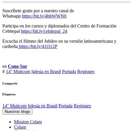
………………………………………………………………………
Suscríbete gratis por a nuestro canal de
Whatsapp
https://bit.ly/4hbWWN0
Participa en los cursos y diplomados del Centro de Formación
Cebitepal
https://bit.ly/cebitepal_24
Escucha el Himno del Jubileo en su versión latinoamericana y
caribeña
https://bit.ly/41l312P
en
Cono Sur
#
14° Muticom
Iglesia en Brasil
Portada
Regiones
Compartir
Etiquetas
14° Muticom
Iglesia en Brasil
Portada
Regiones
Nuestros blogs
Mission Celam
Celam