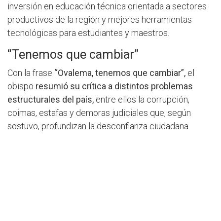
inversión en educación técnica orientada a sectores
productivos de la región y mejores herramientas
tecnológicas para estudiantes y maestros.
“Tenemos que cambiar”
Con la frase
“Ovalema, tenemos que cambiar”,
el
obispo
resumió su crítica a distintos problemas
estructurales del país,
entre ellos la corrupción,
coimas, estafas y demoras judiciales que, según
sostuvo, profundizan la desconfianza ciudadana.
“
La Justicia debe ser rápida, imparcial y para todos
los paraguayos sin distinción
”, enfatizó. Además,
pidió soluciones permanentes para las deterioradas
rutas del Chaco y criticó las fallas en el suministro
eléctrico.