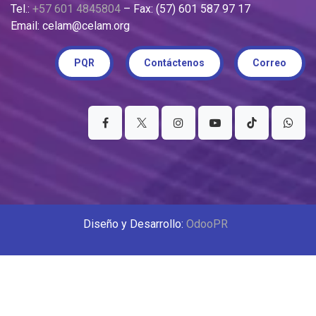
Tel.:
+57 601 4845804
– Fax: (57) 601 587 97 17
Email: celam@celam.org
PQR
Contáctenos
Correo
Diseño y Desarrollo:
OdooPR