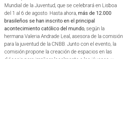
Mundial de la Juventud, que se celebrará en Lisboa
del 1 al 6 de agosto. Hasta ahora,
más de 12.000
brasileños se han inscrito en el principal
acontecimiento católico del mundo
, según la
hermana Valeria Andrade Leal, asesora de la comisión
para la juventud de la CNBB. Junto con el evento, la
comisión propone la creación de espacios en las
diócesis para implicar localmente a los jóvenes, y
anima a utilizar los materiales que se están
preparando para la JMJ 2023.
La Comisión también presentó el Plan de Pastoral
Juvenil de la Iglesia de Brasil, que con el nombre «
A tu
lado
«, se basa en el pasaje de los discípulos de
Emaús, y se divide en 4 ejes: formación; vocación y
misión; estructuras de acompañamiento y
asesoramiento; ciudadanía: casa común y dignidad