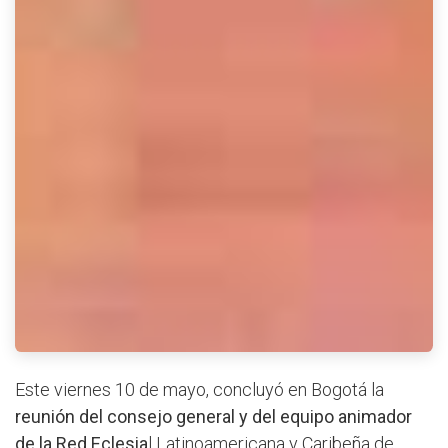
Este viernes 10 de mayo, concluyó en Bogotá la
reunión del consejo general y del equipo animador
de la Red Eclesia
l Latinoamericana y Caribeña de